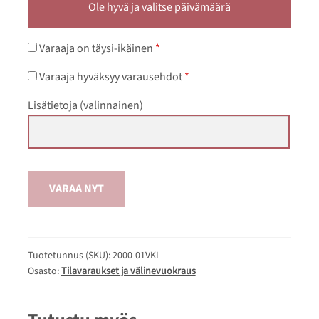
Ole hyvä ja valitse päivämäärä
Varaaja on täysi-ikäinen
*
Varaaja hyväksyy varausehdot
*
Lisätietoja
(valinnainen)
VARAA NYT
Tuotetunnus (SKU):
2000-01VKL
Osasto:
Tilavaraukset ja välinevuokraus