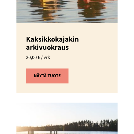
Kaksikkokajakin
arkivuokraus
20,00
€
/ vrk
NÄYTÄ TUOTE