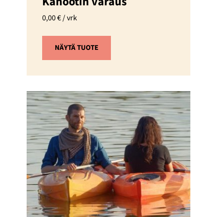
Kanootin varaus
0,00
€
/ vrk
NÄYTÄ TUOTE