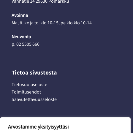
Vanhatie 14 29630 Pomarkku
Avoinna
Ma, ti, ke ja to klo 10-15, pe klo klo 10-14
Neuvonta
p. 02 5505 666
Tietoa sivustosta
Tietosuojaseloste
Toimitusehdot
Saavutettavuusseloste
Arvostamme yksityisyyttäsi
Sosiaalinen media