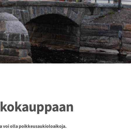
kkokauppaan
la voi olla poikkeusaukioloaikoja.