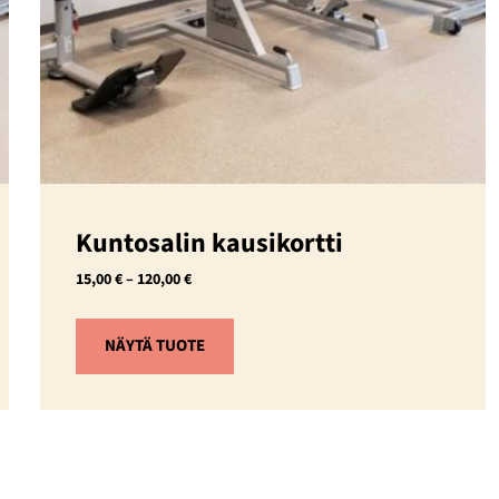
Kuntosalin kausikortti
Hintaluokka:
15,00
€
–
120,00
€
15,00 €
–
NÄYTÄ TUOTE
120,00 €