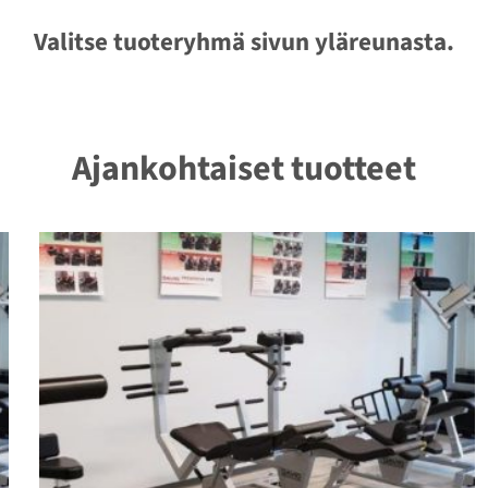
Valitse tuoteryhmä sivun yläreunasta.
Ajankohtaiset tuotteet
Tällä
tuotteella
on
useampi
muunnelma.
Voit
tehdä
valinnat
tuotteen
sivulla.