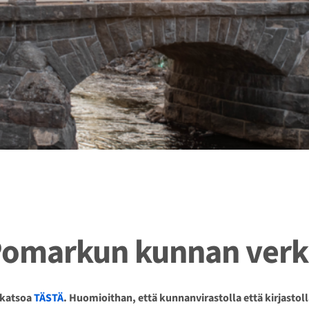
 Pomarkun kunnan ver
 katsoa
TÄSTÄ
. Huomioithan, että kunnanvirastolla että kirjastol