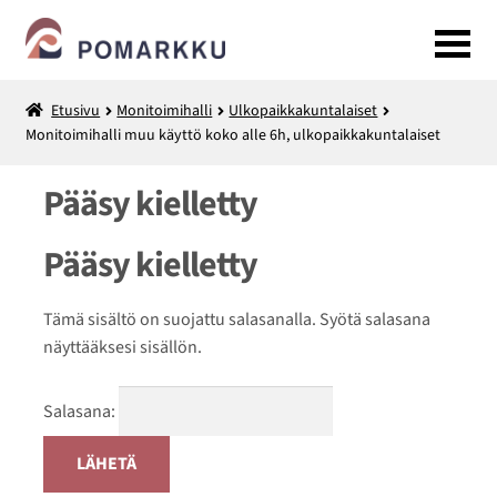
Siirry
Siirry
navigointiin
sisältöön
Etusivu
Monitoimihalli
Ulkopaikkakuntalaiset
Kuntosali
Monitoimihalli muu käyttö koko alle 6h, ulkopaikkakuntalaiset
LAAJENNA
Pääsy kielletty
Monitoimihalli
ALEMMAN
TASON
Pääsy kielletty
Tilavaraukset ja välinevuokraus
VALIKKO
Liikuntapalvelut
Tämä sisältö on suojattu salasanalla. Syötä salasana
näyttääksesi sisällön.
Retket
Salasana: