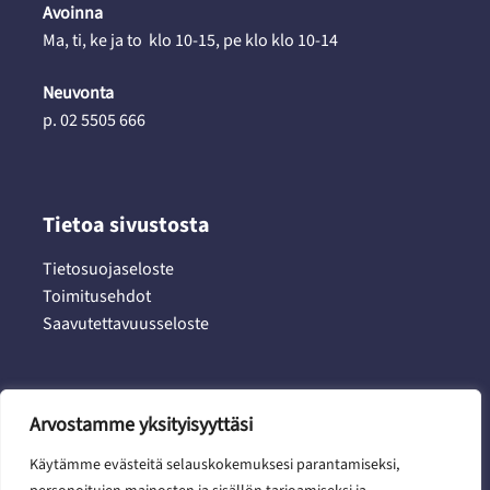
Avoinna
Ma, ti, ke ja to klo 10-15, pe klo klo 10-14
Neuvonta
p. 02 5505 666
Tietoa sivustosta
Tietosuojaseloste
Toimitusehdot
Saavutettavuusseloste
Arvostamme yksityisyyttäsi
Sosiaalinen media
Käytämme evästeitä selauskokemuksesi parantamiseksi,