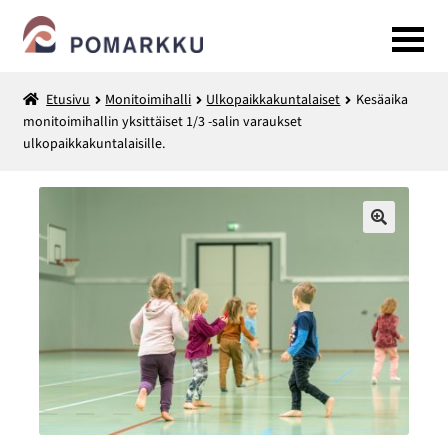
Siirry
Siirry
navigointiin
sisältöön
Etusivu
Monitoimihalli
Ulkopaikkakuntalaiset
Kesäaika
Kuntosali
monitoimihallin yksittäiset 1/3 -salin varaukset
ulkopaikkakuntalaisille.
LAAJENNA
Monitoimihalli
ALEMMAN
TASON
Tilavaraukset ja välinevuokraus
VALIKKO
🔍
Liikuntapalvelut
Retket