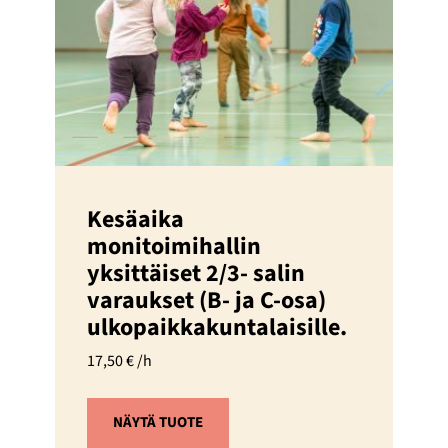
Kesäaika
monitoimihallin
yksittäiset 2/3- salin
varaukset (B- ja C-osa)
ulkopaikkakuntalaisille.
17,50
€
/h
NÄYTÄ TUOTE