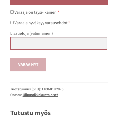
Varaaja on täysi-ikäinen
*
Varaaja hyväksyy varausehdot
*
Lisätietoja
(valinnainen)
VARAA NYT
Tuotetunnus (SKU):
1100-01U2025
Osasto:
Ulkopaikkakuntalaiset
Tutustu myös