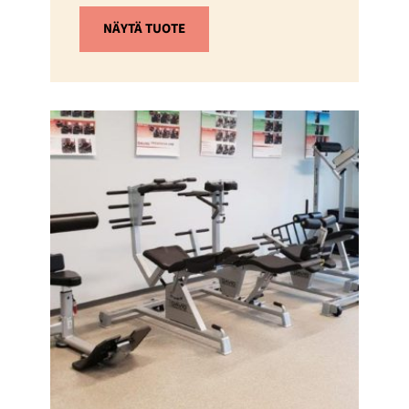
NÄYTÄ TUOTE
Tällä
tuotteella
on
useampi
muunnelma.
Voit
tehdä
valinnat
tuotteen
sivulla.