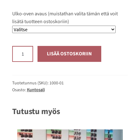
Ulko-oven avaus (muistathan valita tämän että voit
lisätä tuotteen ostoskoriin)
Kuntosalin
LISÄÄ OSTOSKORIIN
kertakäynti
määrä
Tuotetunnus (SKU):
1000-01
Osasto:
Kuntosali
Tutustu myös
Tällä