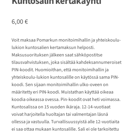
Kuntosalin kertakäynti
6,00
€
Voit maksaa Pomarkun monitoimihallin ja yhteiskoulu-
lukion kuntosalien kertamaksun helposti.
Maksusuorituksen jälkeen saat sähköpostitse
tilausvahvistuksen, joka sisältää kahdeksannumeroiset
PIN-koodit. Huomioithan, että monitoimihallin ja
yhteiskoulu-lukion kuntosalille on käytössä sama PIN-
koodi. Sen sijaan monitoimihallin ulko-oveen on
määritetty eri PIN-koodi. Muistathan käyttää oikeaa
koodia oikeassa ovessa. Pin-koodit ovat heti voimassa.
Kuntosalissa on 15 vuoden ikäraja. 12-14-vuotiaat
voivat harjoitella huoltajan tai valmentajan läsnä
ollessa ja vastuulla. Turvallisuussyistä alle 12-vuotiaita
ei saa ottaa mukaan kuntosalille. Sali ei ole tarkoitettu