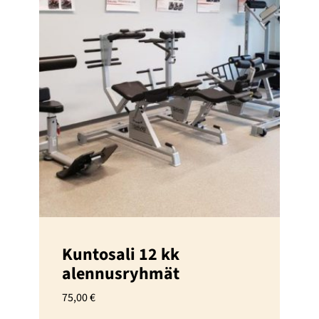
tuotteella
on
useampi
muunnelma.
Voit
tehdä
valinnat
tuotteen
sivulla.
Kuntosali 12 kk
alennusryhmät
75,00
€