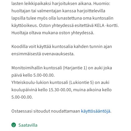
lasten leikkipaikaksi harjoituksen aikana. Huomio:
huoltajan tai valmentajan kanssa harjoittelevilla
lapsilla tulee myös olla lunastettuna oma kuntosalin
käyttöoikeus. Oston yhteydessä esitettävä KELA -kortti.
Huoltaja oltava mukana oston yhteydessä.
Koodilla voit käyttää kuntosalia kahden tunnin ajan
ensimmäisestä ovenavauksesta.
Monitoimihallin kuntosali (Harjantie 1) on auki joka
päivä kello 5.00-00.00.
Yhteiskoulu-lukion kuntosali (Lukiontie 5) on auki
koulupäivinä kello 15.30-00.00, muina aikoina kello
5.00-00.00.
Ostaessasi sitoudut noudattamaan
käyttösääntöjä
.
Saatavilla