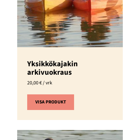
Yksikkökajakin
arkivuokraus
20,00
€
/ vrk
VISA PRODUKT