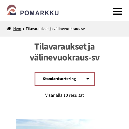
Hoppa
Hoppa
till
till
navigering
innehåll
Hem
Tilavaraukset ja välinevuokraus-sv
Kuntosali-sv
Tilavaraukset ja
EXPANDERA
Monitoimihalli-sv
välinevuokraus-sv
UNDERMENY
Tilavaraukset ja välinevuokraus-sv
Liikuntapalvelut-sv
Visar alla 10 resultat
Retket-sv