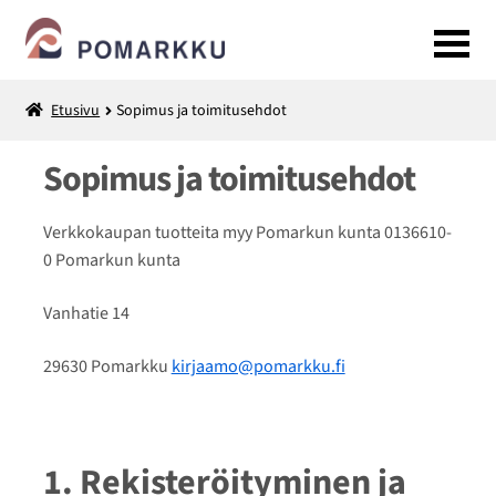
Siirry
Siirry
navigointiin
sisältöön
Etusivu
Sopimus ja toimitusehdot
Kuntosali
Sopimus ja toimitusehdot
LAAJENNA
Monitoimihalli
ALEMMAN
Verkkokaupan tuotteita myy Pomarkun kunta 0136610-
TASON
Tilavaraukset ja välinevuokraus
0 Pomarkun kunta
VALIKKO
Vanhatie 14
Liikuntapalvelut
29630 Pomarkku
kirjaamo@pomarkku.fi
Retket
1. Rekisteröityminen ja