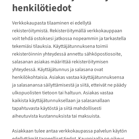
henkilötiedot
Verkkokaupasta tilaaminen ei edellytä
rekisteröitymistä. Rekisteröitymällä verkkokauppaan
voit tehdä ostoksesi jatkossa nopeammin ja tarkastella
tekemiäsi tilauksia. Käyttäjätunnuksena toimii
rekisteröinnin yhteydessä annettu sähköpostiosoite,
salasanan asiakas määrittää rekisteröitymisen
yhteydessä. Käyttäjätunnus ja salasana ovat
henkilökohtaisia. Asiakas vastaa käyttäjätunnuksensa
ja salasanansa säilyttämisestä ja siitä, etteivät ne päädy
ulkopuolisten tietoon tai haltuun. Asiakas vastaa
kaikista käyttäjätunnuksellaan ja salasanallaan
tapahtuvasta käytöstä ja siitä mahdollisesti
aiheutuvista kustannuksista tai maksuista.
Asiakkaan tulee antaa verkkokaupassa palvelun käytön
edellyttämät tarpeelliset tiedot. Kauppiaalla on oikeus