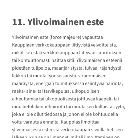
11. Ylivoimainen este
Ylivoimainen este (force majeure) vapauttaa
Kauppiaan verkkokauppaan liittyvistä velvoitteista,
mikäli se estää verkkokauppaan liittyvän suorituksen
tai kohtuuttomasti haittaa sitä. Ylivoimaisena esteenä
pidetään tulipaloa, maanjäristystä, tulvaa, räjähdystä,
lakkoa tai muuta työnseisausta, viranomaisen
määräystä, energian toimituksessa esiintyviä häiriötä,
raaka- aine- tai tarvikepulaa, ulkopuolisen
aiheuttamaa tai ulkopuolisesta johtuvaa kaapeli- tai
muu tietoliikennehäiriötä tai muuta sen kaltaista syytä,
joka ei ole ollut tiedossa ja johon ei ole kohtuudella
voitu varautua ennalta. Kauppias ilmoittaa
ylivoimaisesta esteestä verkkokaupan sivuilla heti sen
jälkeen, kun se on ilmennyt, mikäli ilmoittaminen on